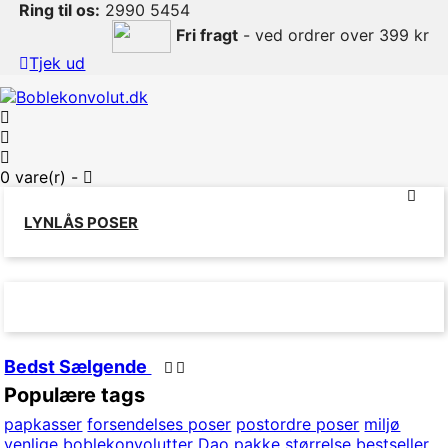
Ring til os:
2990 5454
Fri fragt
- ved ordrer over 399 kr
Tjek ud
0
vare(r) -
LYNLÅS POSER
Bedst Sælgende
Populære tags
papkasser
forsendelses poser
postordre poser
miljø
venlige boblekonvolutter
Dao pakke størrelse
bestseller