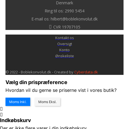
Denmark
Ring til os: 2990 5454
E-mail os: hilbert@boblekonvolut.dk
CVR 19707105
Kontakt os
Oversigt
Konto
Ønskeliste
© 2022 - Boblekonvolut.dk - Created by
Cyberdata.dk
Vælg din prispræference
Hvordan vil du gerne se priserne vist i vores butik?
Moms Inkl.
Moms Eksl.
Indkøbskurv
Der er ikke flere varer i din indkøbskurv