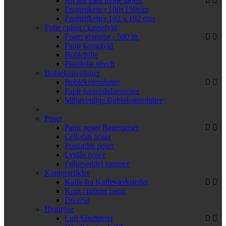
A4 ark med hvide labels
Fragtetiketter 100x150mm
Fragtetiketter 102 x 192 mm
Folie / plast / kassefyld
Foam granulat - 500 ltr.
Papir kassefyld
Boblefolie
Plastfolie strech
Boblekonvolutter
Boblekonvolutter
Papir forsendelsesposer
Miljøvenlige Boblekonvolutter
Poser
Papir poser
Bagerposer
Cellofan poser
Postordre poser
Lynlås poser
Følgeseddel lommer
Kontorartikler
Kaffe fra Kaffeværkstedet
Kopi / printer papir
Diverse
Hygiejne
Luft håndtørrer