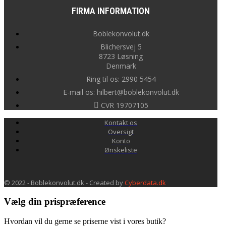
FIRMA INFORMATION
Boblekonvolut.dk
Blichersvej 5
8723 Løsning
Denmark
Ring til os: 2990 5454
E-mail os: hilbert@boblekonvolut.dk
CVR 19707105
Kontakt os
Oversigt
Konto
Ønskeliste
© 2022 - Boblekonvolut.dk - Created by
Cyberdata.dk
Vælg din prispræference
Hvordan vil du gerne se priserne vist i vores butik?