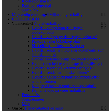
Konfektionskasser
Papkasse efter mål
Quick box
Miljøvenlig emballage
Miljøvenlig emballage
FÅ ET TILBUD
Videncenter
Valg af emballage
Hvordan vælger man den rigtige
boblekonvolut
Hvordan vælger jeg den rigtige papkasse?
Papkuvert eller boblekonvolut?
Plast eller papir forsendelsesposer
Hvordan sender jeg foto eller dokumenter som
ikke skal bøjes?
Hvornår skal man bruge forsendelsesposer?
Hvad er den bedste emballage til tekstilvarer?
Hvordan sender jeg keramik eller glas?
Hvordan sender man flasker sikkert?
Hvordan gør man en papkasse mindre eller
ændrer formen?
Kan jeg få lavet en papkasse i specialmål
Kan vi få logo på vores emballage
Forsendelse
Omkostninger
Miljø
Om os
Bæredygtighed og miljø