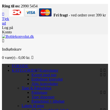
Ring til os:
2990 5454
Fri fragt
- ved ordrer over 399 kr
Tjek
ud
Log på
Konto
Indkøbskurv
0
vare(r) -
0,00 kr.
FORSIDE
KATEGORIER
Konvolutter
Kuvert med pap
Emballage konvolut
Alm. konvolutter
Tape & Pakkebånd
Pakketape
Tape dispenser
Pakkebånd + tilbehør
Labels til print