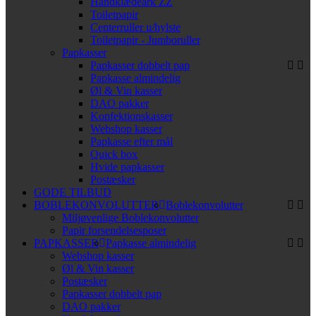
Håndklædeark ZZ
Toiletpapir
Centerruller u/hylste
Toiletpapir - Jumboruller
Papkasser
Papkasser dobbelt pap
Papkasse almindelig
Øl & Vin kasser
DAO pakker
Konfektionskasser
Webshop kasser
Papkasse efter mål
Quick box
Hvide papkasser
Postæsker
GODE TILBUD
BOBLEKONVOLUTTER
Boblekonvolutter
Miljøvenlige Boblekonvolutter
Papir forsendelsesposer
PAPKASSER
Papkasse almindelig
Webshop kasser
Øl & Vin kasser
Postæsker
Papkasser dobbelt pap
DAO pakker