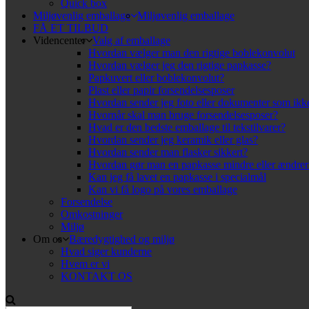
Quick box
Miljøvenlig emballage
Miljøvenlig emballage
FÅ ET TILBUD
Videncenter
Valg af emballage
Hvordan vælger man den rigtige boblekonvolut
Hvordan vælger jeg den rigtige papkasse?
Papkuvert eller boblekonvolut?
Plast eller papir forsendelsesposer
Hvordan sender jeg foto eller dokumenter som ikke
Hvornår skal man bruge forsendelsesposer?
Hvad er den bedste emballage til tekstilvarer?
Hvordan sender jeg keramik eller glas?
Hvordan sender man flasker sikkert?
Hvordan gør man en papkasse mindre eller ændre
Kan jeg få lavet en papkasse i specialmål
Kan vi få logo på vores emballage
Forsendelse
Omkostninger
Miljø
Om os
Bæredygtighed og miljø
Hvad siger kunderne
Hvem er vi
KONTAKT OS