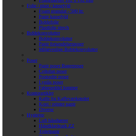
Fragtetiketter 102 x 192 mm
Folie / plast / kassefyld
Foam granulat - 500 ltr.
Papir kassefyld
Boblefolie
Plastfolie strech
Boblekonvolutter
Boblekonvolutter
Papir forsendelsesposer
Miljøvenlige Boblekonvolutter
Poser
Papir poser
Bagerposer
Cellofan poser
Postordre poser
Lynlås poser
Følgeseddel lommer
Kontorartikler
Kaffe fra Kaffeværkstedet
Kopi / printer papir
Diverse
Hygiejne
Luft håndtørrer
Håndklædeark ZZ
Toiletpapir