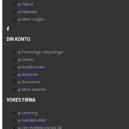
Tilbud
Nyheder
Mest solgte
DIN KONTO
Personlige oplysninger
Ordrer
Kreditnotaer
Adresser
Beviserne
Mine alarmer
VORES FIRMA
Levering
Handelsvilkår
Om Boblekonvolut.dk