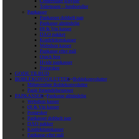
Centerruller u/hylste
Toiletpapir - Jumboruller
Papkasser
Papkasser dobbelt pap
Papkasse almindelig
Øl & Vin kasser
DAO pakker
Konfektionskasser
Webshop kasser
Papkasse efter mål
Quick box
Hvide papkasser
Postæsker
GODE TILBUD
BOBLEKONVOLUTTER
Boblekonvolutter
Miljøvenlige Boblekonvolutter
Papir forsendelsesposer
PAPKASSER
Papkasse almindelig
Webshop kasser
Øl & Vin kasser
Postæsker
Papkasser dobbelt pap
DAO pakker
Konfektionskasser
Papkasse efter mål