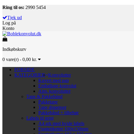
Ring til os:
2990 5454
Tjek ud
Log på
Konto
Indkøbskurv
0
vare(r) -
0,00 kr.
FORSIDE
KATEGORIER
Konvolutter
Kuvert med pap
Emballage konvolut
Alm. konvolutter
Tape & Pakkebånd
Pakketape
Tape dispenser
Pakkebånd + tilbehør
Labels til print
A4 ark med hvide labels
Fragtetiketter 100x150mm