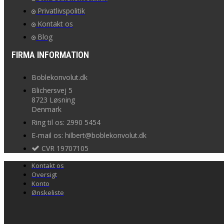
Privatlivspolitik
Kontakt os
Blog
FIRMA INFORMATION
Boblekonvolut.dk
Blichersvej 5
8723 Løsning
Denmark
Ring til os: 2990 5454
E-mail os: hilbert@boblekonvolut.dk
CVR 19707105
Kontakt os
Oversigt
Konto
Ønskeliste