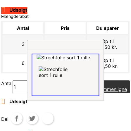

Udsolgt
Mængderabat
Antal
Pris
Du sparer
Op til
3
58,50 kr.
19,50 kr.
Op til
6
55,25 kr.
58,50 kr.
Antal
Læg i indkøbskurv
Sammenligne

Udsolgt
Del