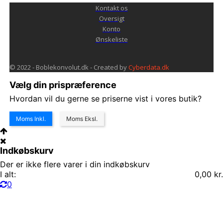
Kontakt os
Oversigt
Konto
Ønskeliste
© 2022 - Boblekonvolut.dk - Created by
Cyberdata.dk
Vælg din prispræference
Hvordan vil du gerne se priserne vist i vores butik?
Moms Inkl.
Moms Eksl.
Indkøbskurv
Der er ikke flere varer i din indkøbskurv
I alt:
0,00 kr.
0