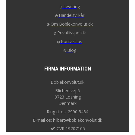
Levering
Handelsvilkår
Om Boblekonvolut.dk
Privatlivspolitik
Kontakt os
Blog
FIRMA INFORMATION
Boblekonvolut.dk
Blichersvej 5
8723 Løsning
Denmark
Ring til os: 2990 5454
E-mail os: hilbert@boblekonvolut.dk
CVR 19707105