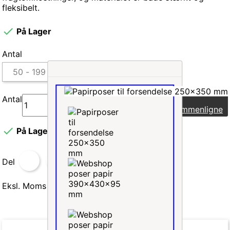
fleksibelt.

På Lager
Antal
Antal
Læg i indkøbskurv
Sammenligne

På Lager
Del
Eksl. Moms
Inkl. Moms