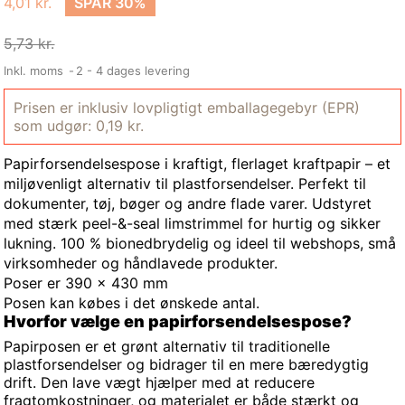
4,01 kr.
SPAR 30%
5,73 kr.
Inkl. moms
2 - 4 dages levering
Prisen er inklusiv lovpligtigt emballagegebyr (EPR)
som udgør: 0,19 kr.
Papirforsendelsespose i kraftigt, flerlaget kraftpapir – et
miljøvenligt alternativ til plastforsendelser. Perfekt til
dokumenter, tøj, bøger og andre flade varer. Udstyret
med stærk peel-&-seal limstrimmel for hurtig og sikker
lukning. 100 % bionedbrydelig og ideel til webshops, små
virksomheder og håndlavede produkter.
Poser er 390 x 430 mm
Posen kan købes i det ønskede antal.
Hvorfor vælge en papirforsendelsespose?
Papirposen er et grønt alternativ til traditionelle
plastforsendelser og bidrager til en mere bæredygtig
drift. Den lave vægt hjælper med at reducere
fragtomkostninger, og materialet er både stærkt og