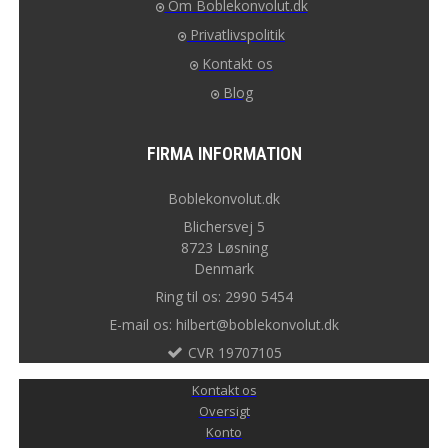
Om Boblekonvolut.dk
Privatlivspolitik
Kontakt os
Blog
FIRMA INFORMATION
Boblekonvolut.dk
Blichersvej 5
8723 Løsning
Denmark
Ring til os: 2990 5454
E-mail os: hilbert@boblekonvolut.dk
CVR 19707105
Kontakt os
Oversigt
Konto