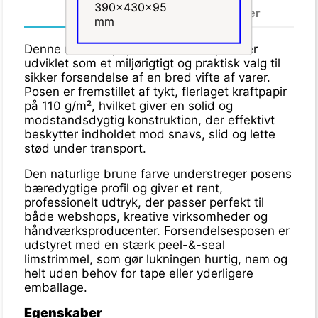
Mere info
Datablad
Anmeldelser
Denne robuste papirforsendelsespose er
udviklet som et miljørigtigt og praktisk valg til
sikker forsendelse af en bred vifte af varer.
Posen er fremstillet af tykt, flerlaget kraftpapir
på 110 g/m², hvilket giver en solid og
modstandsdygtig konstruktion, der effektivt
beskytter indholdet mod snavs, slid og lette
stød under transport.
Den naturlige brune farve understreger posens
bæredygtige profil og giver et rent,
professionelt udtryk, der passer perfekt til
både webshops, kreative virksomheder og
håndværksproducenter. Forsendelsesposen er
udstyret med en stærk peel-&-seal
limstrimmel, som gør lukningen hurtig, nem og
helt uden behov for tape eller yderligere
emballage.
Egenskaber