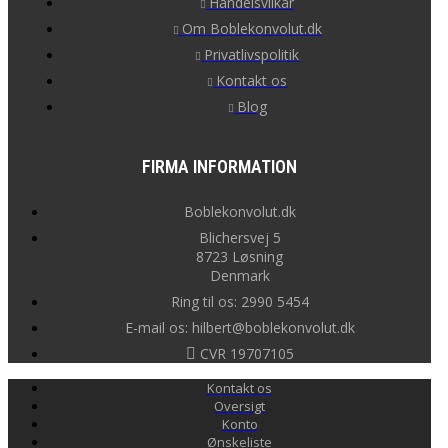
Handelsvilkår
Om Boblekonvolut.dk
Privatlivspolitik
Kontakt os
Blog
FIRMA INFORMATION
Boblekonvolut.dk
Blichersvej 5
8723 Løsning
Denmark
Ring til os: 2990 5454
E-mail os: hilbert@boblekonvolut.dk
CVR 19707105
Kontakt os
Oversigt
Konto
Ønskeliste