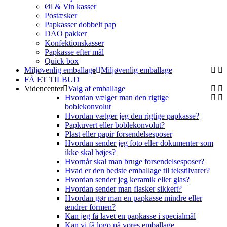
Øl & Vin kasser
Postæsker
Papkasser dobbelt pap
DAO pakker
Konfektionskasser
Papkasse efter mål
Quick box
Miljøvenlig emballage
Miljøvenlig emballage
FÅ ET TILBUD
Videncenter
Valg af emballage
Hvordan vælger man den rigtige
boblekonvolut
Hvordan vælger jeg den rigtige papkasse?
Papkuvert eller boblekonvolut?
Plast eller papir forsendelsesposer
Hvordan sender jeg foto eller dokumenter som
ikke skal bøjes?
Hvornår skal man bruge forsendelsesposer?
Hvad er den bedste emballage til tekstilvarer?
Hvordan sender jeg keramik eller glas?
Hvordan sender man flasker sikkert?
Hvordan gør man en papkasse mindre eller
ændrer formen?
Kan jeg få lavet en papkasse i specialmål
Kan vi få logo på vores emballage