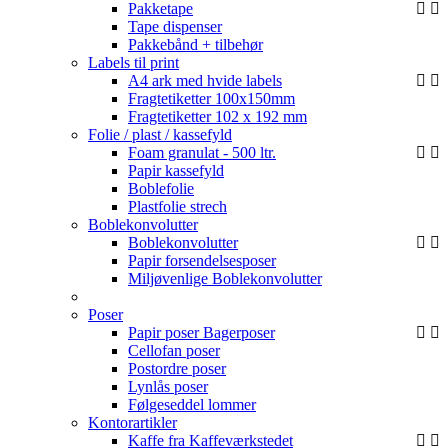
Pakketape
Tape dispenser
Pakkebånd + tilbehør
Labels til print
A4 ark med hvide labels
Fragtetiketter 100x150mm
Fragtetiketter 102 x 192 mm
Folie / plast / kassefyld
Foam granulat - 500 ltr.
Papir kassefyld
Boblefolie
Plastfolie strech
Boblekonvolutter
Boblekonvolutter
Papir forsendelsesposer
Miljøvenlige Boblekonvolutter
Poser
Papir poser
Bagerposer
Cellofan poser
Postordre poser
Lynlås poser
Følgeseddel lommer
Kontorartikler
Kaffe fra Kaffeværkstedet