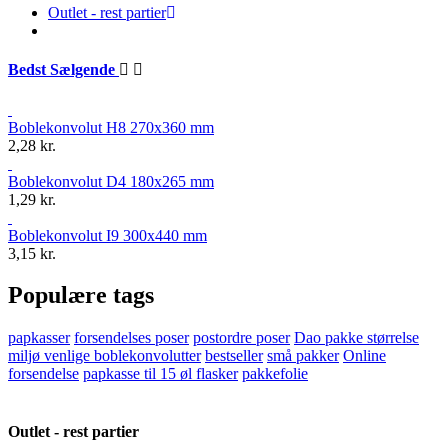
Outlet - rest partier
Bedst Sælgende
Boblekonvolut H8 270x360 mm
2,28 kr.
Boblekonvolut D4 180x265 mm
1,29 kr.
Boblekonvolut I9 300x440 mm
3,15 kr.
Populære tags
papkasser
forsendelses poser
postordre poser
Dao pakke størrelse
miljø venlige boblekonvolutter
bestseller
små pakker
Online
forsendelse
papkasse til 15 øl flasker
pakkefolie
Outlet - rest partier