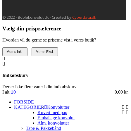
© 2022 - Boblekonvolut.dk - Created by
Cyberdata.dk
Vælg din prispræference
Hvordan vil du gerne se priserne vist i vores butik?
Moms Inkl.
Moms Eksl.
Indkøbskurv
Der er ikke flere varer i din indkøbskurv
I alt:
0
0,00 kr.
FORSIDE
KATEGORIER
Konvolutter
Kuvert med pap
Emballage konvolut
Alm. konvolutter
Tape & Pakkebånd