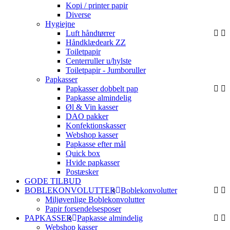
Kopi / printer papir
Diverse
Hygiejne
Luft håndtørrer
Håndklædeark ZZ
Toiletpapir
Centerruller u/hylste
Toiletpapir - Jumboruller
Papkasser
Papkasser dobbelt pap
Papkasse almindelig
Øl & Vin kasser
DAO pakker
Konfektionskasser
Webshop kasser
Papkasse efter mål
Quick box
Hvide papkasser
Postæsker
GODE TILBUD
BOBLEKONVOLUTTER
Boblekonvolutter
Miljøvenlige Boblekonvolutter
Papir forsendelsesposer
PAPKASSER
Papkasse almindelig
Webshop kasser