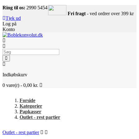
Ring til os:
2990 5454
Fri fragt
- ved ordrer over 399 kr
Tjek ud
Log på
Konto
Indkøbskurv
0
vare(r) -
0,00 kr.
Forside
Kategorier
Papkasser
Outlet - rest partier
Outlet - rest partier