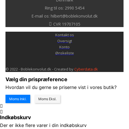
Ring til os: 2990 5454
E-mail os: hilbert@boblekonvolut.dk
CVR 19707105
Kontakt os
Oversigt
Konto
Ønskeliste
© 2022 - Boblekonvolut.dk - Created by
Cyberdata.dk
Vælg din prispræference
Hvordan vil du gerne se priserne vist i vores butik?
Moms Inkl.
Moms Eksl.
Indkøbskurv
Der er ikke flere varer i din indkøbskurv