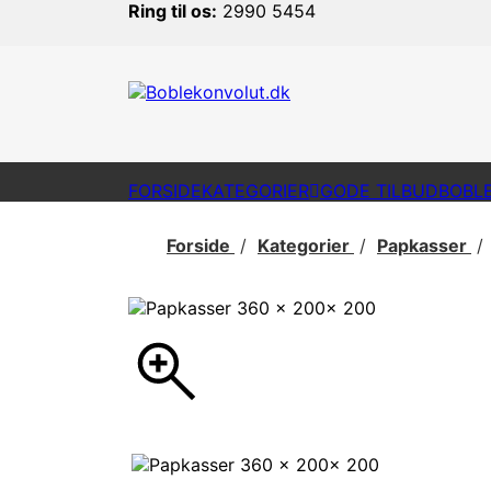
Ring til os:
2990 5454
FORSIDE
KATEGORIER
GODE TILBUD
BOBL
Forside
Kategorier
Papkasser