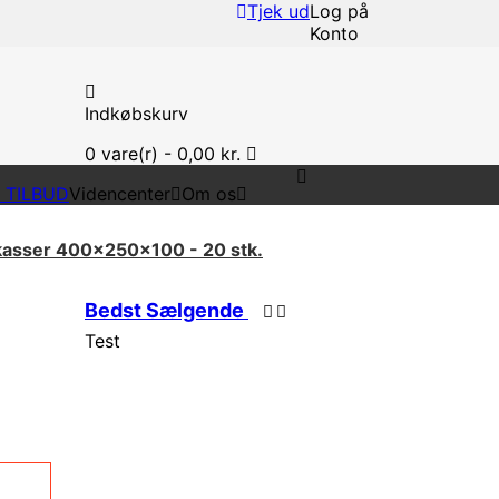
Tjek ud
Log på
Konto
Indkøbskurv
0
vare(r) -
0,00 kr.
T TILBUD
Videncenter
Om os
asser 400x250x100 - 20 stk.
Bedst Sælgende
Test