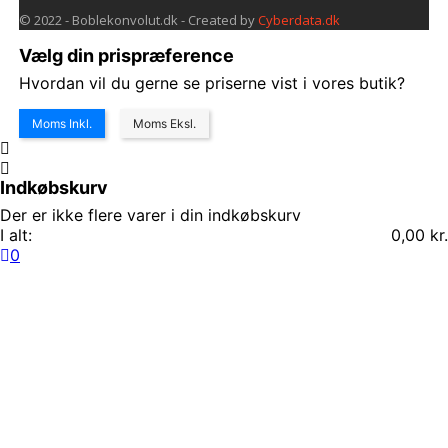
© 2022 - Boblekonvolut.dk - Created by
Cyberdata.dk
Vælg din prispræference
Hvordan vil du gerne se priserne vist i vores butik?
Moms Inkl.
Moms Eksl.
Indkøbskurv
Der er ikke flere varer i din indkøbskurv
I alt:
0,00 kr.
0