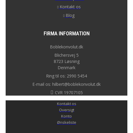
Kontakt os
Blog
FIRMA INFORMATION
Boblekonvolut.dk
Blichersvej 5
8723 Løsning
Denmark
Ring til os: 2990 5454
E-mail os: hilbert@boblekonvolut.dk
CVR 19707105
Kontakt os
Oversigt
Konto
Ønskeliste