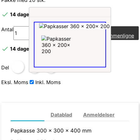

14 dages leveringstid
Antal
Læg i indkøbskurv
Sammenligne

14 dages leveringstid
Del
Eksl. Moms
Inkl. Moms
Mere info
Datablad
Anmeldelser
Papkasse 300 x 300 x 400 mm