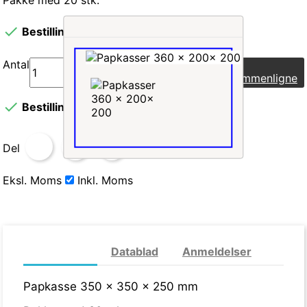

Bestillings vare, 10 - 14 dages levering.
Antal
Læg i indkøbskurv
Sammenligne

Bestillings vare, 10 - 14 dages levering.
Del
Eksl. Moms
Inkl. Moms
Mere info
Datablad
Anmeldelser
Papkasse 350 x 350 x 250 mm