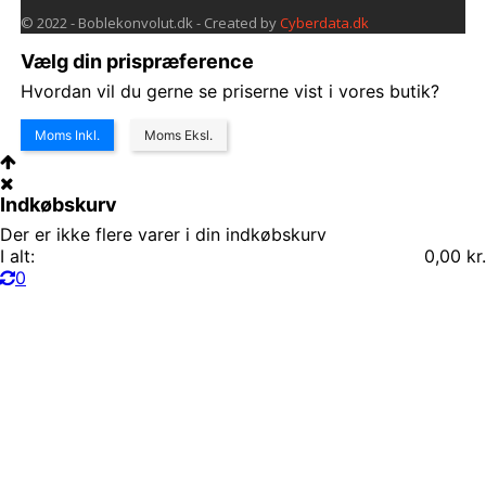
© 2022 - Boblekonvolut.dk - Created by
Cyberdata.dk
Vælg din prispræference
Hvordan vil du gerne se priserne vist i vores butik?
Moms Inkl.
Moms Eksl.
Indkøbskurv
Der er ikke flere varer i din indkøbskurv
I alt:
0,00 kr.
0