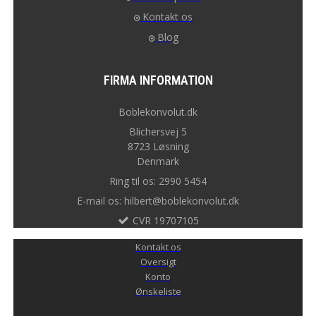
Kontakt os
Blog
FIRMA INFORMATION
Boblekonvolut.dk
Blichersvej 5
8723 Løsning
Denmark
Ring til os: 2990 5454
E-mail os: hilbert@boblekonvolut.dk
CVR 19707105
Kontakt os
Oversigt
Konto
Ønskeliste