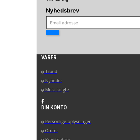
Nyhedsbrev
VARER
Tilbud
Nyheder
Mest solgte
DIN KONTO
Personlige oplysninger
Ordrer
Kreditnotaer