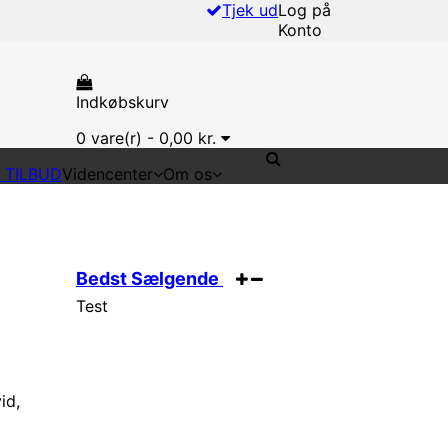
Tjek ud
Log på
Konto
Indkøbskurv
0
vare(r) -
0,00 kr.
T TILBUD
Videncenter
Om os
Bedst Sælgende
Test
id,