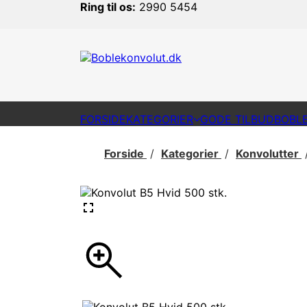
Ring til os:
2990 5454
FORSIDE
KATEGORIER
GODE TILBUD
BOBL
Forside
Kategorier
Konvolutter
fullscreen