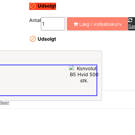

Udsolgt
Antal
Læg i indkøbskurv
Sa

Udsolgt
Del
Eksl. Moms
Inkl. Moms
lser