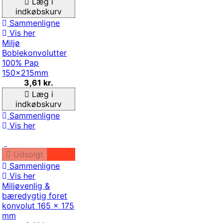
Læg i
indkøbskurv
Sammenligne
Vis her
Miljø
Boblekonvolutter
100% Pap
150x215mm
3,61 kr.
Læg i
indkøbskurv
Sammenligne
Vis her
Udsolgt
Sammenligne
Vis her
Miljøvenlig &
bæredygtig foret
konvolut 165 x 175
mm