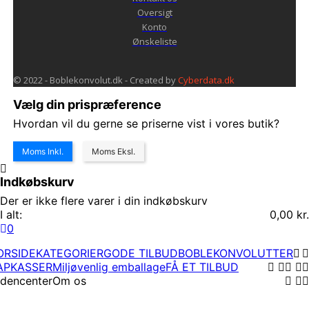
Oversigt
Konto
Ønskeliste
© 2022 - Boblekonvolut.dk - Created by
Cyberdata.dk
Vælg din prispræference
Hvordan vil du gerne se priserne vist i vores butik?
Moms Inkl.
Moms Eksl.
Indkøbskurv
Der er ikke flere varer i din indkøbskurv
I alt:
0,00 kr.
0
ORSIDE
KATEGORIER
GODE TILBUD
BOBLEKONVOLUTTER
APKASSER
Miljøvenlig emballage
FÅ ET TILBUD
idencenter
Om os