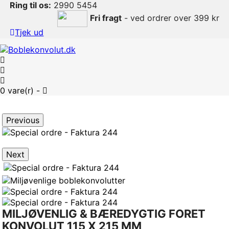
Ring til os:
2990 5454
Fri fragt
- ved ordrer over 399 kr
Tjek ud
0
vare(r) -
Previous
Next
MILJØVENLIG & BÆREDYGTIG FORET
KONVOLUT 115 X 215 MM