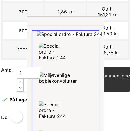
Op til
300
2,86 kr.
151,31 kr.
Op til
600
2,69 kr.
403,50 kr.
Op til
1000
2,35 kr.
1.008,75 kr.
Antal
Læg i indkøbskurv
Sammenligne

På Lager
Del