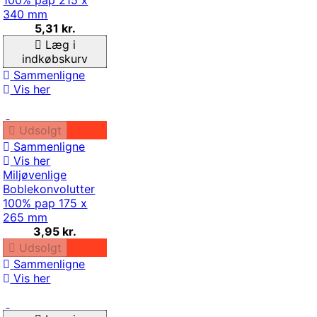
100% pap 215 x
340 mm
5,31 kr.
Læg i
indkøbskurv
Sammenligne
Vis her
Udsolgt
Sammenligne
Vis her
Miljøvenlige
Boblekonvolutter
100% pap 175 x
265 mm
3,95 kr.
Udsolgt
Sammenligne
Vis her