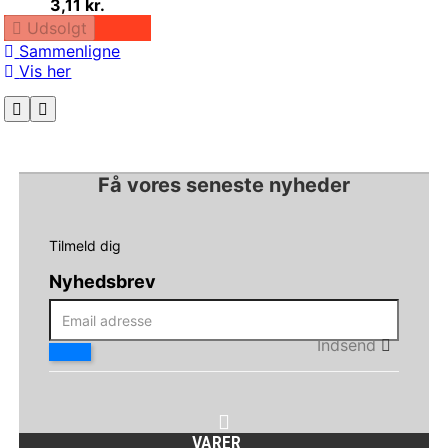
3,11 kr.
Udsolgt
Sammenligne
Vis her
Få vores seneste nyheder
Tilmeld dig
Nyhedsbrev
Indsend
VARER