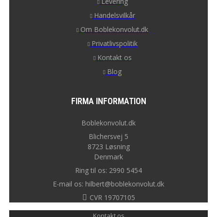
Levering
Handelsvilkår
Om Boblekonvolut.dk
Privatlivspolitik
Kontakt os
Blog
FIRMA INFORMATION
Boblekonvolut.dk
Blichersvej 5
8723 Løsning
Denmark
Ring til os: 2990 5454
E-mail os: hilbert@boblekonvolut.dk
CVR 19707105
Kontakt os