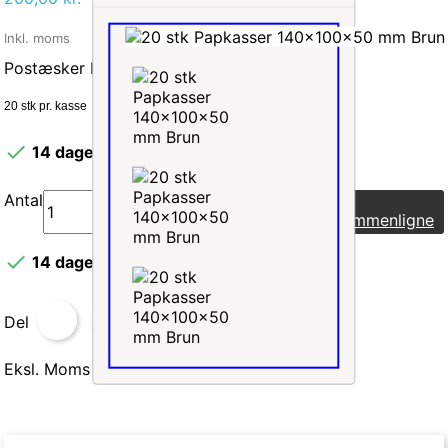
Inkl. moms
Postæsker brun 350
x250x80 mm
20 stk pr. kasse

14 dages leveringstid
Antal
Læg i indkøbskurv
Sammenligne

14 dages leveringstid
Del
Eksl. Moms
Inkl. Moms