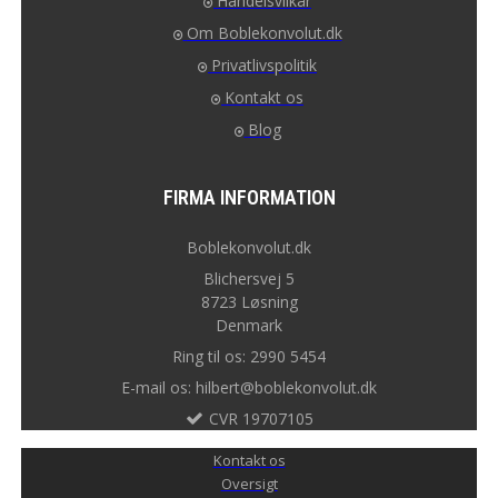
Handelsvilkår
Om Boblekonvolut.dk
Privatlivspolitik
Kontakt os
Blog
FIRMA INFORMATION
Boblekonvolut.dk
Blichersvej 5
8723 Løsning
Denmark
Ring til os: 2990 5454
E-mail os: hilbert@boblekonvolut.dk
CVR 19707105
Kontakt os
Oversigt