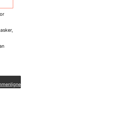
or
lasker,
an
menligne