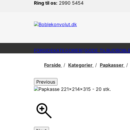
Ring til os:
2990 5454
FORSIDE
KATEGORIER
GODE TILBUD
BOBL
Forside
Kategorier
Papkasser
Previous