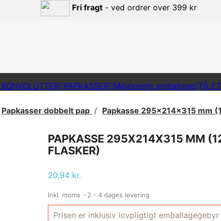
Fri fragt
- ved ordrer over 399 kr
EKONVOLUTTER
PAPKASSER
Miljøvenlig emballage
FÅ E
Papkasser dobbelt pap
Papkasse 295x214x315 mm (12
PAPKASSE 295X214X315 MM (1
FLASKER)
20,94 kr.
Inkl. moms
2 - 4 dages levering
Prisen er inklusiv lovpligtigt emballagegebyr