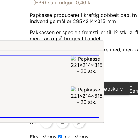
(EPR) som udgør: 0,46 kr.
Papkasse produceret i kraftig dobbelt pap, hv
indvendige mål er 295x214x315 mm
Pakkassen er specielt fremstiller til 12 stk. øl f
men kan også bruges til andet.
Inddelingen til øl flaskerne er ikke med, men k
købes særskilt

På Lager
Antal
Læg i indkøbskurv
Sam

På Lager
Del
Eksl. Moms
Inkl. Moms