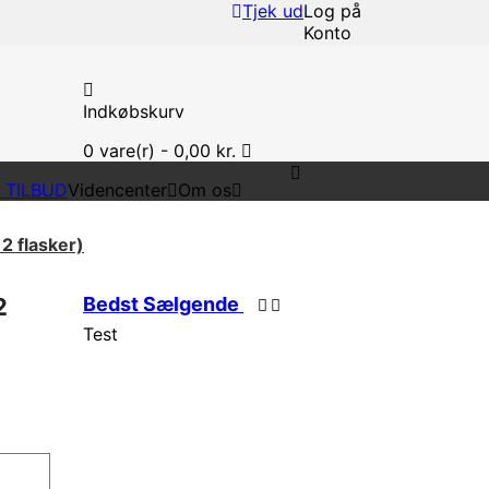
Tjek ud
Log på
Konto
Indkøbskurv
0
vare(r) -
0,00 kr.
T TILBUD
Videncenter
Om os
 flasker)
2
Bedst Sælgende
Test