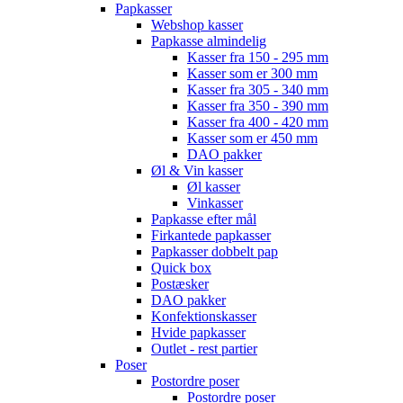
Papkasser
Webshop kasser
Papkasse almindelig
Kasser fra 150 - 295 mm
Kasser som er 300 mm
Kasser fra 305 - 340 mm
Kasser fra 350 - 390 mm
Kasser fra 400 - 420 mm
Kasser som er 450 mm
DAO pakker
Øl & Vin kasser
Øl kasser
Vinkasser
Papkasse efter mål
Firkantede papkasser
Papkasser dobbelt pap
Quick box
Postæsker
DAO pakker
Konfektionskasser
Hvide papkasser
Outlet - rest partier
Poser
Postordre poser
Postordre poser