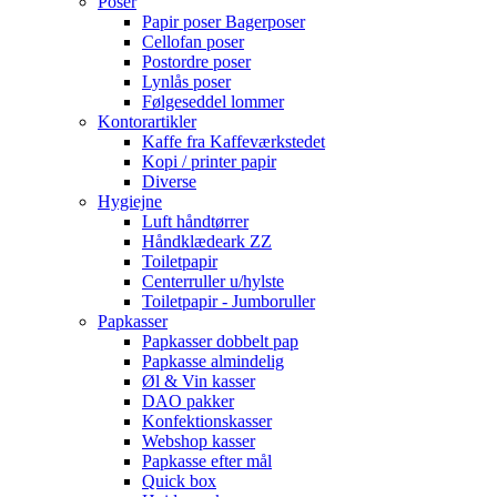
Poser
Papir poser
Bagerposer
Cellofan poser
Postordre poser
Lynlås poser
Følgeseddel lommer
Kontorartikler
Kaffe fra Kaffeværkstedet
Kopi / printer papir
Diverse
Hygiejne
Luft håndtørrer
Håndklædeark ZZ
Toiletpapir
Centerruller u/hylste
Toiletpapir - Jumboruller
Papkasser
Papkasser dobbelt pap
Papkasse almindelig
Øl & Vin kasser
DAO pakker
Konfektionskasser
Webshop kasser
Papkasse efter mål
Quick box