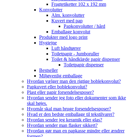
Fragtetiketter 102 x 192 mm
Konvolutter
Alm. konvolutter
Kuvert med pap
Papkonvolutter / hård
Emballage konvolut
Produkter med logo print
Hygiejne
Luft håndtørrer
Toiletpapir - Jumboruller
Toilet & håndklæde papir dispenser
Toiletpapir dispenser
Bestseller
Miljøvenlig emballage
Hvordan vælger man den rigtige boblekonvolut?
Papkuvert eller boblekonvolut?
Plast eller papir forsendelsesposer?
Hvordan sender jeg foto eller dokumenter som ikke
skal bøjes.
Hvornår skal man bruge forsendelsesposer?
Hvad er den bedste emballage til tekstilvarer?
Hvordan sender jeg keramik eller glas?
Hvordan sender man flasker sikkert?
Hvordan gør man en papkasse mindre eller ændrer
formen?