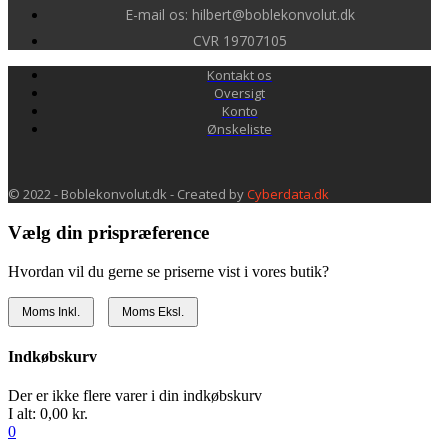
E-mail os: hilbert@boblekonvolut.dk
CVR 19707105
Kontakt os
Oversigt
Konto
Ønskeliste
© 2022 - Boblekonvolut.dk - Created by
Cyberdata.dk
Vælg din prispræference
Hvordan vil du gerne se priserne vist i vores butik?
Moms Inkl.
Moms Eksl.
Indkøbskurv
Der er ikke flere varer i din indkøbskurv
I alt:
0,00 kr.
0