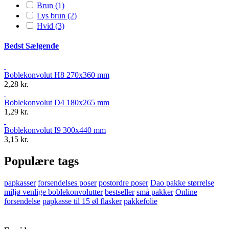
Brun
(1)
Lys brun
(2)
Hvid
(3)
Bedst Sælgende
Boblekonvolut H8 270x360 mm
2,28 kr.
Boblekonvolut D4 180x265 mm
1,29 kr.
Boblekonvolut I9 300x440 mm
3,15 kr.
Populære tags
papkasser
forsendelses poser
postordre poser
Dao pakke størrelse
miljø venlige boblekonvolutter
bestseller
små pakker
Online
forsendelse
papkasse til 15 øl flasker
pakkefolie