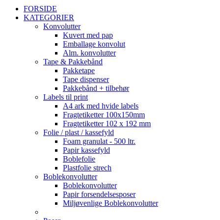
FORSIDE
KATEGORIER
Konvolutter
Kuvert med pap
Emballage konvolut
Alm. konvolutter
Tape & Pakkebånd
Pakketape
Tape dispenser
Pakkebånd + tilbehør
Labels til print
A4 ark med hvide labels
Fragtetiketter 100x150mm
Fragtetiketter 102 x 192 mm
Folie / plast / kassefyld
Foam granulat - 500 ltr.
Papir kassefyld
Boblefolie
Plastfolie strech
Boblekonvolutter
Boblekonvolutter
Papir forsendelsesposer
Miljøvenlige Boblekonvolutter