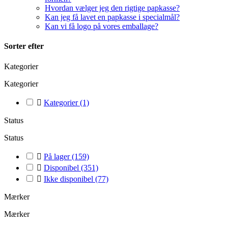
Hvordan vælger jeg den rigtige papkasse?
Kan jeg få lavet en papkasse i specialmål?
Kan vi få logo på vores emballage?
Sorter efter
Kategorier
Kategorier

Kategorier
(1)
Status
Status

På lager
(159)

Disponibel
(351)

Ikke disponibel
(77)
Mærker
Mærker