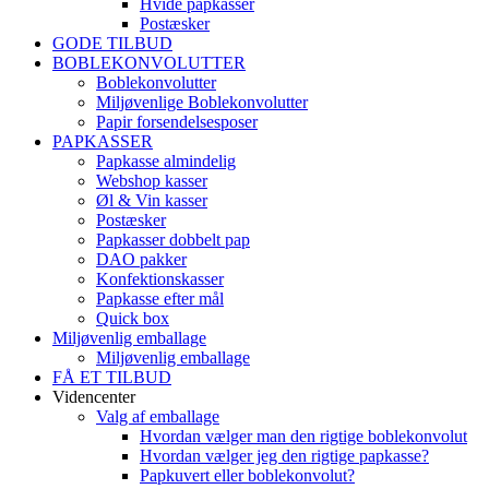
Hvide papkasser
Postæsker
GODE TILBUD
BOBLEKONVOLUTTER
Boblekonvolutter
Miljøvenlige Boblekonvolutter
Papir forsendelsesposer
PAPKASSER
Papkasse almindelig
Webshop kasser
Øl & Vin kasser
Postæsker
Papkasser dobbelt pap
DAO pakker
Konfektionskasser
Papkasse efter mål
Quick box
Miljøvenlig emballage
Miljøvenlig emballage
FÅ ET TILBUD
Videncenter
Valg af emballage
Hvordan vælger man den rigtige boblekonvolut
Hvordan vælger jeg den rigtige papkasse?
Papkuvert eller boblekonvolut?