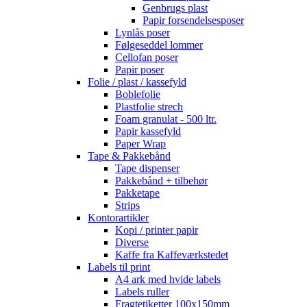
Genbrugs plast
Papir forsendelsesposer
Lynlås poser
Følgeseddel lommer
Cellofan poser
Papir poser
Folie / plast / kassefyld
Boblefolie
Plastfolie strech
Foam granulat - 500 ltr.
Papir kassefyld
Paper Wrap
Tape & Pakkebånd
Tape dispenser
Pakkebånd + tilbehør
Pakketape
Strips
Kontorartikler
Kopi / printer papir
Diverse
Kaffe fra Kaffeværkstedet
Labels til print
A4 ark med hvide labels
Labels ruller
Fragtetiketter 100x150mm