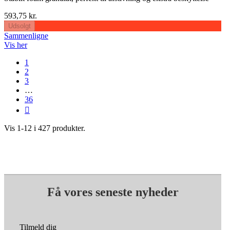
593,75 kr.
Udsolgt
Sammenligne
Vis her
1
2
3
…
36

Vis 1-12 i 427 produkter.
Få vores seneste nyheder
Tilmeld dig